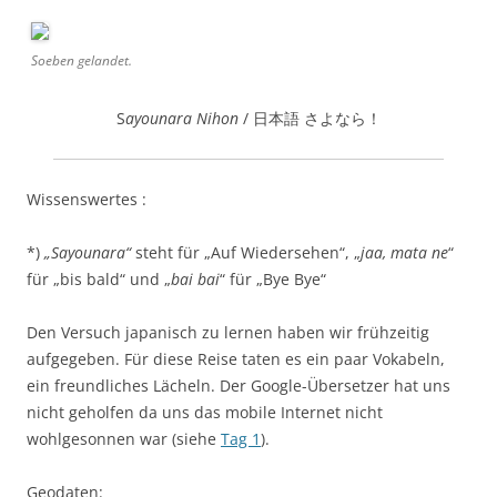
Soeben gelandet.
S
ayounara Nihon
/ 日本語 さよなら！
Wissenswertes :
*)
„Sayounara“
steht für „Auf Wiedersehen“, „
jaa, mata ne
“
für „bis bald“ und „
bai bai
“ für „Bye Bye“
Den Versuch japanisch zu lernen haben wir frühzeitig
aufgegeben. Für diese Reise taten es ein paar Vokabeln,
ein freundliches Lächeln. Der Google-Übersetzer hat uns
nicht geholfen da uns das mobile Internet nicht
wohlgesonnen war (siehe
Tag 1
).
Geodaten: