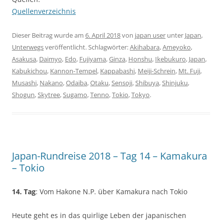
Quellenverzeichnis
Dieser Beitrag wurde am
6. April 2018
von
japan user
unter
Japan
,
Unterwegs
veröffentlicht. Schlagwörter:
Akihabara
,
Ameyoko
,
Asakusa
,
Daimyo
,
Edo
,
Fujiyama
,
Ginza
,
Honshu
,
Ikebukuro
,
Japan
,
Kabukichou
,
Kannon-Tempel
,
Kappabashi
,
Meiji-Schrein
,
Mt. Fuji
,
Musashi
,
Nakano
,
Odaiba
,
Otaku
,
Sensoji
,
Shibuya
,
Shinjuku
,
Shogun
,
Skytree
,
Sugamo
,
Tenno
,
Tokio
,
Tokyo
.
Japan-Rundreise 2018 – Tag 14 – Kamakura
– Tokio
14. Tag
: Vom Hakone N.P. über Kamakura nach Tokio
Heute geht es in das quirlige Leben der japanischen