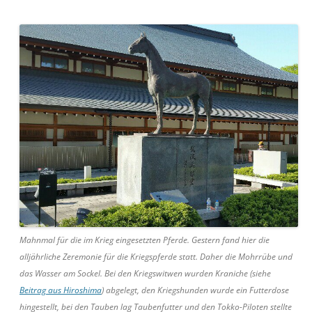
Mahnmal für die im Krieg eingesetzten Pferde. Gestern fand hier die
alljährliche Zeremonie für die Kriegspferde statt. Daher die Mohrrübe und
das Wasser am Sockel. Bei den Kriegswitwen wurden Kraniche (siehe
Beitrag aus Hiroshima
) abgelegt, den Kriegshunden wurde ein Futterdose
hingestellt, bei den Tauben lag Taubenfutter und den Tokko-Piloten stellte