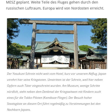
MESZ geplant. Weite Teile des Fluges gehen durch den
russischen Luftraum, Europa wird von Nordosten erreicht.
Der Yasukuni-Schrein nicht weit vom Hotel, kurz vor unserem Abflug. Japan
verehrt hier seine Kriegstoten. Umstritten ist der Schrein, weil hier neben
Opfern auch Täter eingeschreint wurden. Am Museum, wenige Schritte
nördlich, steht neben dem Denkmal der Kriegswitwen mit Kindern auch
eines für die Tokko-Piloten (Kamikaze-Flieger). Der Besuch hoher
Staatsgäste an diesem Ort führt regelmäßig zu Verstimmungen bei den
Nachbarn Japans.