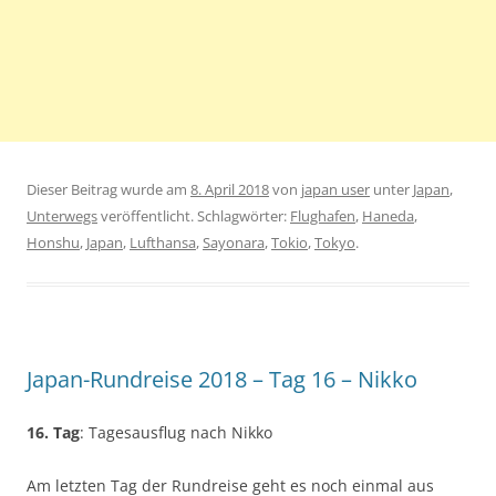
Dieser Beitrag wurde am
8. April 2018
von
japan user
unter
Japan
,
Unterwegs
veröffentlicht. Schlagwörter:
Flughafen
,
Haneda
,
Honshu
,
Japan
,
Lufthansa
,
Sayonara
,
Tokio
,
Tokyo
.
Japan-Rundreise 2018 – Tag 16 – Nikko
16. Tag
: Tagesausflug nach Nikko
Am letzten Tag der Rundreise geht es noch einmal aus