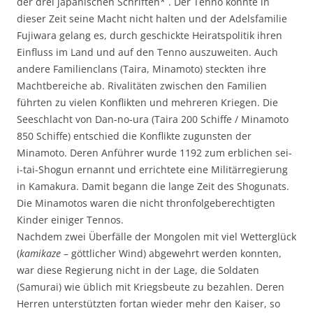
der drei japanischen Schriften* . Der Tenno konnte in
dieser Zeit seine Macht nicht halten und der Adelsfamilie
Fujiwara gelang es, durch geschickte Heiratspolitik ihren
Einfluss im Land und auf den Tenno auszuweiten. Auch
andere Familienclans (Taira, Minamoto) steckten ihre
Machtbereiche ab. Rivalitäten zwischen den Familien
führten zu vielen Konflikten und mehreren Kriegen. Die
Seeschlacht von Dan-no-ura (Taira 200 Schiffe / Minamoto
850 Schiffe) entschied die Konflikte zugunsten der
Minamoto. Deren Anführer wurde 1192 zum erblichen sei-
i-tai-Shogun ernannt und errichtete eine Militärregierung
in Kamakura. Damit begann die lange Zeit des Shogunats.
Die Minamotos waren die nicht thronfolgeberechtigten
Kinder einiger Tennos.
Nachdem zwei Überfälle der Mongolen mit viel Wetterglück
(
kamikaze
– göttlicher Wind) abgewehrt werden konnten,
war diese Regierung nicht in der Lage, die Soldaten
(Samurai) wie üblich mit Kriegsbeute zu bezahlen. Deren
Herren unterstützten fortan wieder mehr den Kaiser, so