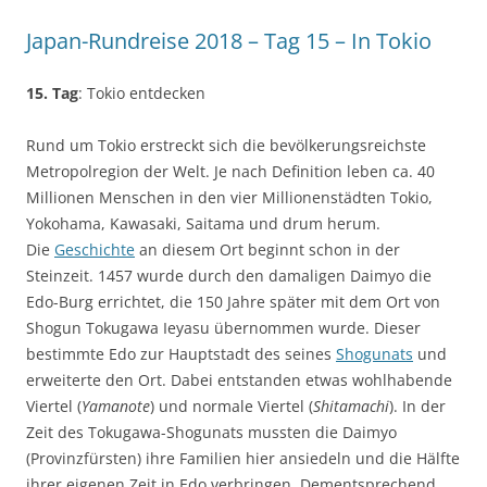
Japan-Rundreise 2018 – Tag 15 – In Tokio
15. Tag
: Tokio entdecken
Rund um Tokio erstreckt sich die bevölkerungsreichste
Metropolregion der Welt. Je nach Definition leben ca. 40
Millionen Menschen in den vier Millionenstädten Tokio,
Yokohama, Kawasaki, Saitama und drum herum.
Die
Geschichte
an diesem Ort beginnt schon in der
Steinzeit. 1457 wurde durch den damaligen Daimyo die
Edo-Burg errichtet, die 150 Jahre später mit dem Ort von
Shogun Tokugawa Ieyasu übernommen wurde. Dieser
bestimmte Edo zur Hauptstadt des seines
Shogunats
und
erweiterte den Ort. Dabei entstanden etwas wohlhabende
Viertel (
Yamanote
) und normale Viertel (
Shitamachi
). In der
Zeit des Tokugawa-Shogunats mussten die Daimyo
(Provinzfürsten) ihre Familien hier ansiedeln und die Hälfte
ihrer eigenen Zeit in Edo verbringen. Dementsprechend