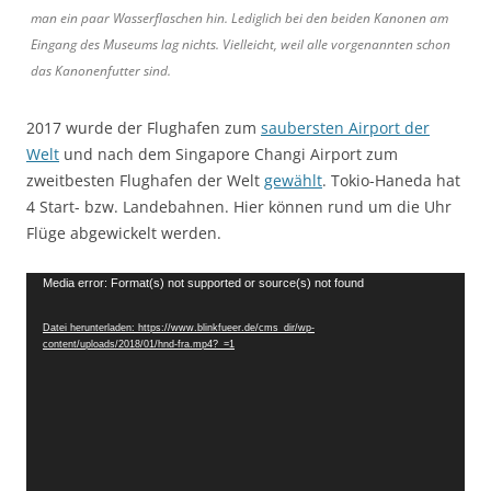
man ein paar Wasserflaschen hin. Lediglich bei den beiden Kanonen am
Eingang des Museums lag nichts. Vielleicht, weil alle vorgenannten schon
das Kanonenfutter sind.
2017 wurde der Flughafen zum
saubersten Airport der
Welt
und nach dem Singapore Changi Airport zum
zweitbesten Flughafen der Welt
gewählt
. Tokio-Haneda hat
4 Start- bzw. Landebahnen. Hier können rund um die Uhr
Flüge abgewickelt werden.
Video-
Media error: Format(s) not supported or source(s) not found
Player
Datei herunterladen: https://www.blinkfueer.de/cms_dir/wp-
content/uploads/2018/01/hnd-fra.mp4?_=1