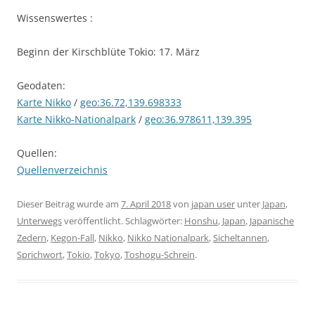
Wissenswertes :
Beginn der Kirschblüte Tokio: 17. März
Geodaten:
Karte Nikko
/
geo:36.72,139.698333
Karte Nikko-Nationalpark
/
geo:36.978611,139.395
Quellen:
Quellenverzeichnis
Dieser Beitrag wurde am
7. April 2018
von
japan user
unter
Japan
,
Unterwegs
veröffentlicht. Schlagwörter:
Honshu
,
Japan
,
Japanische
Zedern
,
Kegon-Fall
,
Nikko
,
Nikko Nationalpark
,
Sicheltannen
,
Sprichwort
,
Tokio
,
Tokyo
,
Toshogu-Schrein
.