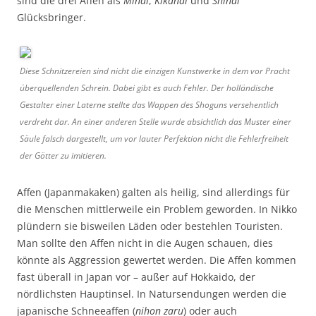
sind die drei Affen als
Minai
,
Kikanai
und
Shinai
Glücksbringer.
Diese Schnitzereien sind nicht die einzigen Kunstwerke in dem vor Pracht
überquellenden Schrein. Dabei gibt es auch Fehler. Der holländische
Gestalter einer Laterne stellte das Wappen des Shoguns versehentlich
verdreht dar. An einer anderen Stelle wurde absichtlich das Muster einer
Säule falsch dargestellt, um vor lauter Perfektion nicht die Fehlerfreiheit
der Götter zu imitieren.
Affen (Japanmakaken) galten als heilig, sind allerdings für
die Menschen mittlerweile ein Problem geworden. In Nikko
plündern sie bisweilen Läden oder bestehlen Touristen.
Man sollte den Affen nicht in die Augen schauen, dies
könnte als Aggression gewertet werden. Die Affen kommen
fast überall in Japan vor – außer auf Hokkaido, der
nördlichsten Hauptinsel. In Natursendungen werden die
japanische Schneeaffen (
nihon zaru
) oder auch