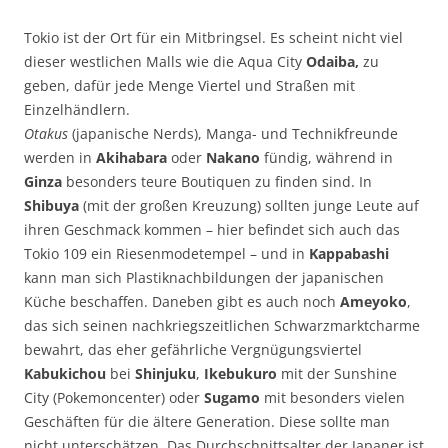
Tokio ist der Ort für ein Mitbringsel. Es scheint nicht viel
dieser westlichen Malls wie die Aqua City
Odaiba,
zu
geben, dafür jede Menge Viertel und Straßen mit
Einzelhändlern.
Otakus
(japanische Nerds), Manga- und Technikfreunde
werden in
Akihabara
oder
Nakano
fündig, während in
Ginza
besonders teure Boutiquen zu finden sind. In
Shibuya
(mit der großen Kreuzung) sollten junge Leute auf
ihren Geschmack kommen – hier befindet sich auch das
Tokio 109 ein Riesenmodetempel – und in
Kappabashi
kann man sich Plastiknachbildungen der japanischen
Küche beschaffen. Daneben gibt es auch noch
Ameyoko
,
das sich seinen nachkriegszeitlichen Schwarzmarktcharme
bewahrt, das eher gefährliche Vergnügungsviertel
Kabukichou
bei
Shinjuku
,
Ikebukuro
mit der Sunshine
City (Pokemoncenter) oder
Sugamo
mit besonders vielen
Geschäften für die ältere Generation. Diese sollte man
nicht unterschätzen. Das Durchschnittsalter der Japaner ist