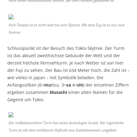
noch einen shintoistischen Schrein, der den Fischern gewidmet ist.
Vom Tempel ist es nicht weit bis zum Skytree. Mit dem Zug ist es nur eine
Station.
Schlusspunkt ist der Besuch des Tokio-Skytree. Der Turm
ist das aktuell zweithöchste Gebäude der Welt und der
derzeit höchste Fernsehturm. Je nach Wetter ist von hier
der Fuji zu sehen. Der Bau ist 634 Meter hoch, die Zahl ist –
wie vieles in Japan – mit Symbolik beladen. Die
Anfangssilben (6=
mu
ttsu, 3=
sa
4=
shi
) der einzelnen Ziffern
ergeben zusammen
Musashi
einen alten Namen für die
Gegend um Tokio.
Der erdbebensichere Turm hat einen dreieckigen Sockel. Der eigentliche
Turm ist mit dem sichtbaren Geflecht aus Stahlelementen umgeben.