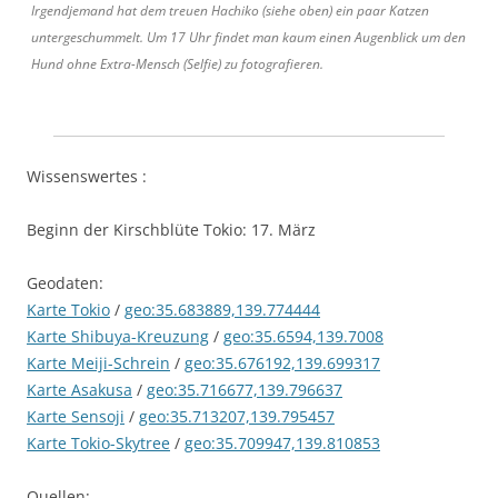
Irgendjemand hat dem treuen Hachiko (siehe oben) ein paar Katzen
untergeschummelt. Um 17 Uhr findet man kaum einen Augenblick um den
Hund ohne Extra-Mensch (Selfie) zu fotografieren.
Wissenswertes :
Beginn der Kirschblüte Tokio: 17. März
Geodaten:
Karte Tokio
/
geo:35.683889,139.774444
Karte Shibuya-Kreuzung
/
geo:35.6594,139.7008
Karte Meiji-Schrein
/
geo:35.676192,139.699317
Karte Asakusa
/
geo:35.716677,139.796637
Karte Sensoji
/
geo:35.713207,139.795457
Karte Tokio-Skytree
/
geo:35.709947,139.810853
Quellen: