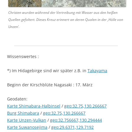
Christen wurden während der Vertreibung mit Wasser aus den heißen
Quellen gefoltert. Dieses Kreuz erinnert an deren Qualen in der ‚Hölle von
Unzen‘.
Wissenswertes :
*) Im Hidagebirge sind wir später z.B. in
Takayama
Beginn der Kirschblüte Nagasaki : 17. März
Geodaten:
Karte Shimabara-Halbinsel
/
geo:32.75,130.266667
Burg Shimabara
/
geo:32.75,130.266667
Karte Unzen-Vulkan
/
geo:32.756667,130.294444
Karte Suwanosejima
/
geo:29.6371,129.7192