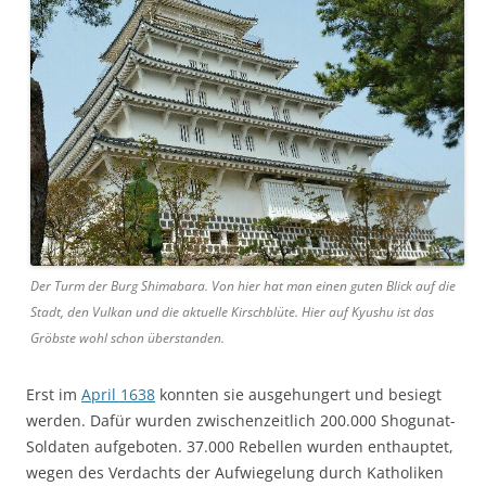
Der Turm der Burg Shimabara. Von hier hat man einen guten Blick auf die
Stadt, den Vulkan und die aktuelle Kirschblüte. Hier auf Kyushu ist das
Gröbste wohl schon überstanden.
Erst im
April 1638
konnten sie ausgehungert und besiegt
werden. Dafür wurden zwischenzeitlich 200.000 Shogunat-
Soldaten aufgeboten. 37.000 Rebellen wurden enthauptet,
wegen des Verdachts der Aufwiegelung durch Katholiken