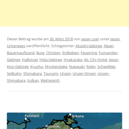
Dieser Beitrag wurde am
30. März 2018
von
japan user
unter
Japan
,
Unterwegs
veröffentlicht. Schlagwörter:
Akaishi-Gebirge
,
Alpen
,
Bauernaufstand
,
Burg
,
Christen
,
Erdbeben
,
Feuerring
,
Fumarolen
,
Gebirge
,
Halbinsel
,
Hida-Gebirge
,
Hyakutake
,
JAL City Hotel
,
Japan
,
Kiso-Gebirge
,
Kyushu
,
Myokendake
,
Nagasaki
,
Raijin
,
Schwefelei
,
Seilbahn
,
Shimabara
,
Tsunami
,
Unzen
,
Unzen-Onsen
,
Unzen-
Shimabara
,
Vulkan
,
Wettergott
.