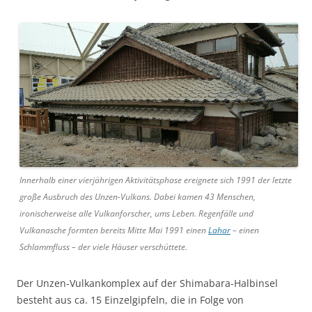
Innerhalb einer vierjährigen Aktivitätsphase ereignete sich 1991 der letzte
große Ausbruch des Unzen-Vulkans. Dabei kamen 43 Menschen,
ironischerweise alle Vulkanforscher, ums Leben. Regenfälle und
Vulkanasche formten bereits Mitte Mai 1991 einen
Lahar
– einen
Schlammfluss – der viele Häuser verschüttete.
Der Unzen-Vulkankomplex auf der Shimabara-Halbinsel
besteht aus ca. 15 Einzelgipfeln, die in Folge von