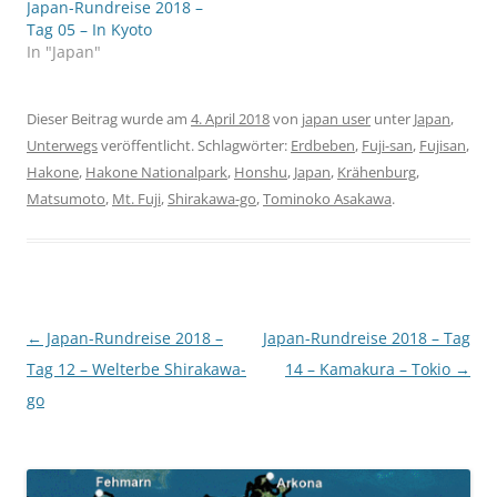
Japan-Rundreise 2018 –
Tag 05 – In Kyoto
In "Japan"
Dieser Beitrag wurde am
4. April 2018
von
japan user
unter
Japan
,
Unterwegs
veröffentlicht. Schlagwörter:
Erdbeben
,
Fuji-san
,
Fujisan
,
Hakone
,
Hakone Nationalpark
,
Honshu
,
Japan
,
Krähenburg
,
Matsumoto
,
Mt. Fuji
,
Shirakawa-go
,
Tominoko Asakawa
.
Beitragsnavigation
←
Japan-Rundreise 2018 –
Japan-Rundreise 2018 – Tag
Tag 12 – Welterbe Shirakawa-
14 – Kamakura – Tokio
→
go