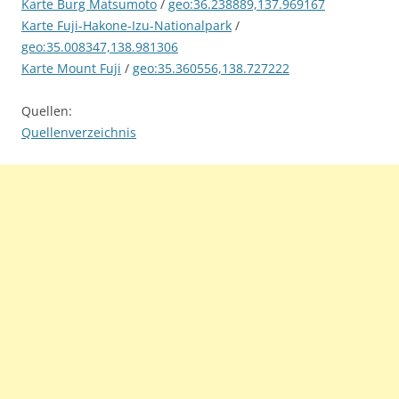
Karte Burg Matsumoto
/
geo:36.238889,137.969167
Karte Fuji-Hakone-Izu-Nationalpark
/
geo:35.008347,138.981306
Karte Mount Fuji
/
geo:35.360556,138.727222
Quellen:
Quellenverzeichnis