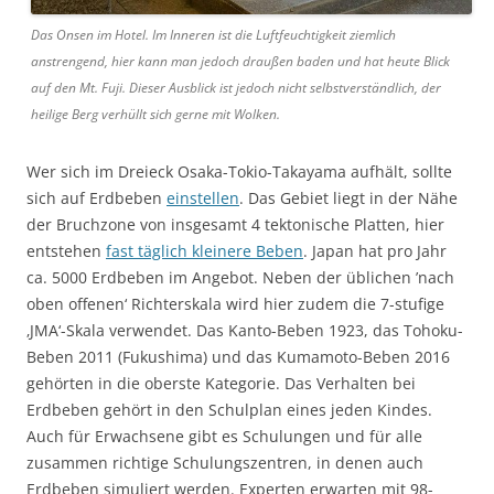
Das Onsen im Hotel. Im Inneren ist die Luftfeuchtigkeit ziemlich
anstrengend, hier kann man jedoch draußen baden und hat heute Blick
auf den Mt. Fuji. Dieser Ausblick ist jedoch nicht selbstverständlich, der
heilige Berg verhüllt sich gerne mit Wolken.
Wer sich im Dreieck Osaka-Tokio-Takayama aufhält, sollte
sich auf Erdbeben
einstellen
. Das Gebiet liegt in der Nähe
der Bruchzone von insgesamt 4 tektonische Platten, hier
entstehen
fast täglich kleinere Beben
. Japan hat pro Jahr
ca. 5000 Erdbeben im Angebot. Neben der üblichen ’nach
oben offenen‘ Richterskala wird hier zudem die 7-stufige
‚JMA‘-Skala verwendet. Das Kanto-Beben 1923, das Tohoku-
Beben 2011 (Fukushima) und das Kumamoto-Beben 2016
gehörten in die oberste Kategorie. Das Verhalten bei
Erdbeben gehört in den Schulplan eines jeden Kindes.
Auch für Erwachsene gibt es Schulungen und für alle
zusammen richtige Schulungszentren, in denen auch
Erdbeben simuliert werden. Experten erwarten mit 98-