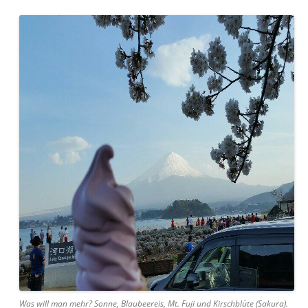
Was will man mehr? Sonne, Blaubeereis, Mt. Fuji und Kirschblüte (Sakura).