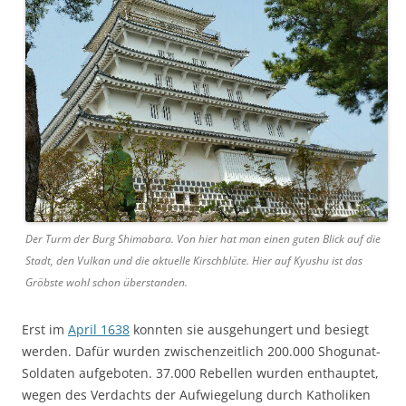
Der Turm der Burg Shimabara. Von hier hat man einen guten Blick auf die
Stadt, den Vulkan und die aktuelle Kirschblüte. Hier auf Kyushu ist das
Gröbste wohl schon überstanden.
Erst im
April 1638
konnten sie ausgehungert und besiegt
werden. Dafür wurden zwischenzeitlich 200.000 Shogunat-
Soldaten aufgeboten. 37.000 Rebellen wurden enthauptet,
wegen des Verdachts der Aufwiegelung durch Katholiken