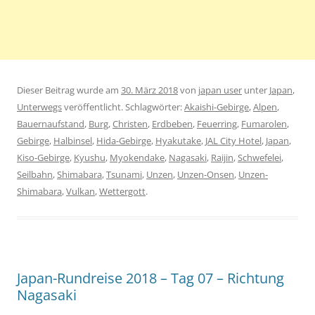
Dieser Beitrag wurde am
30. März 2018
von
japan user
unter
Japan
,
Unterwegs
veröffentlicht. Schlagwörter:
Akaishi-Gebirge
,
Alpen
,
Bauernaufstand
,
Burg
,
Christen
,
Erdbeben
,
Feuerring
,
Fumarolen
,
Gebirge
,
Halbinsel
,
Hida-Gebirge
,
Hyakutake
,
JAL City Hotel
,
Japan
,
Kiso-Gebirge
,
Kyushu
,
Myokendake
,
Nagasaki
,
Raijin
,
Schwefelei
,
Seilbahn
,
Shimabara
,
Tsunami
,
Unzen
,
Unzen-Onsen
,
Unzen-
Shimabara
,
Vulkan
,
Wettergott
.
Japan-Rundreise 2018 – Tag 07 – Richtung
Nagasaki