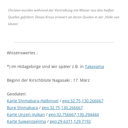
Christen wurden während der Vertreibung mit Wasser aus den heißen
Quellen gefoltert. Dieses Kreuz erinnert an deren Qualen in der ‚Hölle von
Unzen‘.
Wissenswertes :
*) Im Hidagebirge sind wir später z.B. in
Takayama
Beginn der Kirschblüte Nagasaki : 17. März
Geodaten:
Karte Shimabara-Halbinsel
/
geo:32.75,130.266667
Burg Shimabara
/
geo:32.75,130.266667
Karte Unzen-Vulkan
/
geo:32.756667,130.294444
Karte Suwanosejima
/
geo:29.6371,129.7192