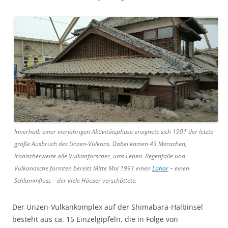
Innerhalb einer vierjährigen Aktivitätsphase ereignete sich 1991 der letzte
große Ausbruch des Unzen-Vulkans. Dabei kamen 43 Menschen,
ironischerweise alle Vulkanforscher, ums Leben. Regenfälle und
Vulkanasche formten bereits Mitte Mai 1991 einen
Lahar
– einen
Schlammfluss – der viele Häuser verschüttete.
Der Unzen-Vulkankomplex auf der Shimabara-Halbinsel
besteht aus ca. 15 Einzelgipfeln, die in Folge von