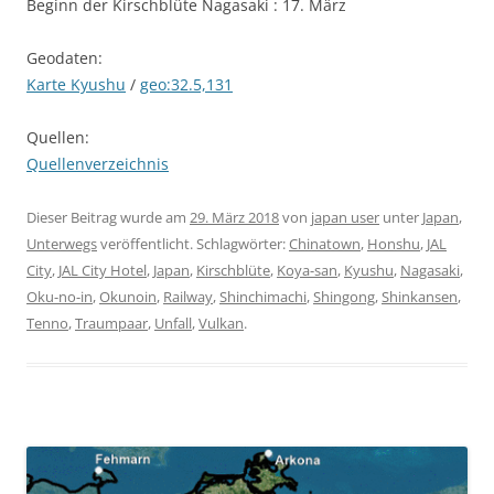
Beginn der Kirschblüte Nagasaki : 17. März
Geodaten:
Karte Kyushu
/
geo:32.5,131
Quellen:
Quellenverzeichnis
Dieser Beitrag wurde am
29. März 2018
von
japan user
unter
Japan
,
Unterwegs
veröffentlicht. Schlagwörter:
Chinatown
,
Honshu
,
JAL
City
,
JAL City Hotel
,
Japan
,
Kirschblüte
,
Koya-san
,
Kyushu
,
Nagasaki
,
Oku-no-in
,
Okunoin
,
Railway
,
Shinchimachi
,
Shingong
,
Shinkansen
,
Tenno
,
Traumpaar
,
Unfall
,
Vulkan
.