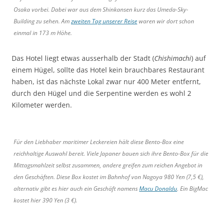
Osaka vorbei. Dabei war aus dem Shinkansen kurz das Umeda-Sky-
Building zu sehen. Am
zweiten Tag unserer Reise
waren wir dort schon
einmal in 173 m Höhe.
Das Hotel liegt etwas ausserhalb der Stadt (
Chishimachi
) auf
einem Hügel, sollte das Hotel kein brauchbares Restaurant
haben, ist das nächste Lokal zwar nur 400 Meter entfernt,
durch den Hügel und die Serpentine werden es wohl 2
Kilometer werden.
Für den Liebhaber maritimer Leckereien hält diese Bento-Box eine
reichhaltige Auswahl bereit. Viele Japaner bauen sich ihre Bento-Box für die
Mittagsmahlzeit selbst zusammen, andere greifen zum reichen Angebot in
den Geschäften. Diese Box kostet im Bahnhof von Nagoya 980 Yen (7,5 €),
alternativ gibt es hier auch ein Geschäft namens
Macu Donaldu
. Ein BigMac
kostet hier 390 Yen (3 €).