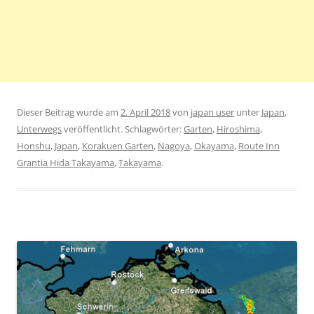
Dieser Beitrag wurde am
2. April 2018
von
japan user
unter
Japan
,
Unterwegs
veröffentlicht. Schlagwörter:
Garten
,
Hiroshima
,
Honshu
,
Japan
,
Korakuen Garten
,
Nagoya
,
Okayama
,
Route Inn
Grantia Hida Takayama
,
Takayama
.