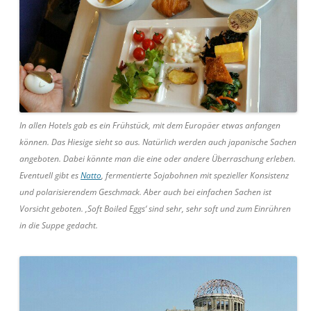
In allen Hotels gab es ein Frühstück, mit dem Europäer etwas anfangen
können. Das Hiesige sieht so aus. Natürlich werden auch japanische Sachen
angeboten. Dabei könnte man die eine oder andere Überraschung erleben.
Eventuell gibt es
Natto
, fermentierte Sojabohnen mit spezieller Konsistenz
und polarisierendem Geschmack. Aber auch bei einfachen Sachen ist
Vorsicht geboten. ‚Soft Boiled Eggs‘ sind sehr, sehr soft und zum Einrühren
in die Suppe gedacht.