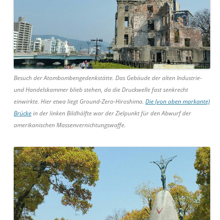
Besuch der Atombombengedenkstätte. Das Gebäude der alten Industrie-
und Handelskammer blieb stehen, da die Druckwelle fast senkrecht
einwirkte. Hier etwa liegt Ground-Zero-Hiroshima.
Die (von oben markante)
Brücke
in der linken Bildhälfte war der Zielpunkt für den Abwurf der
amerikanischen Massenvernichtungswaffe.