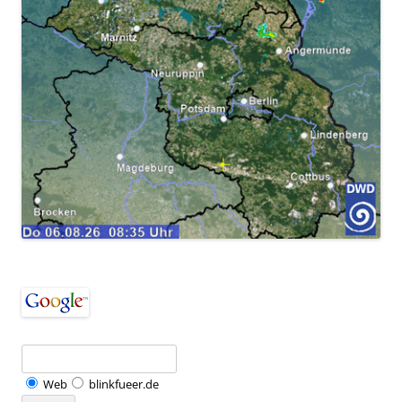
Web
blinkfueer.de