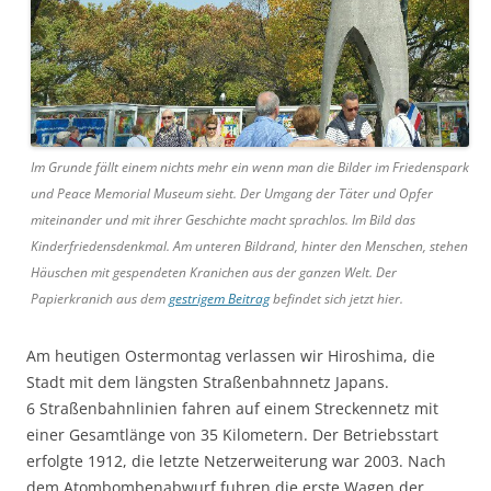
Im Grunde fällt einem nichts mehr ein wenn man die Bilder im Friedenspark
und Peace Memorial Museum sieht. Der Umgang der Täter und Opfer
miteinander und mit ihrer Geschichte macht sprachlos. Im Bild das
Kinderfriedensdenkmal. Am unteren Bildrand, hinter den Menschen, stehen
Häuschen mit gespendeten Kranichen aus der ganzen Welt. Der
Papierkranich aus dem
gestrigem Beitrag
befindet sich jetzt hier.
Am heutigen Ostermontag verlassen wir Hiroshima, die
Stadt mit dem längsten Straßenbahnnetz Japans.
6 Straßenbahnlinien fahren auf einem Streckennetz mit
einer Gesamtlänge von 35 Kilometern. Der Betriebsstart
erfolgte 1912, die letzte Netzerweiterung war 2003. Nach
dem Atombombenabwurf fuhren die erste Wagen der