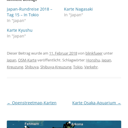
Japan-Rundreise 2018 –
Karte Nagasaki
Tag 15 – In Tokio
In "Japan"
In "Japan"
Karte Kyushu
In "Japan"
Dieser Beitrag wurde am
11. Februar 2018
von
blinkfueer
unter
Japan
,
OSM-Karte
veröffentlicht. Schlagwörter:
Honshu
,
Japan
,
Kreuzung
,
Shibuya
,
Shibuya-Kreuzung
,
Tokio
,
Verkehr
.
Beitragsnavigation
←
Openstreetmap-Karten
Karte Osaka-Aquarium
→