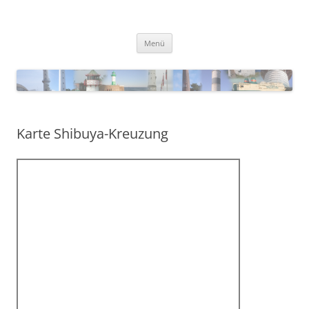
Zum
Inhalt
Blinkfueer
springen
Menü
Karte Shibuya-Kreuzung