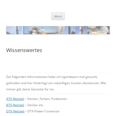
Zum
Inhalt
Blinkfueer
springen
Menü
Wissenswertes
Die folgenden Informationen habe ich irgendwann mal gesucht,
gefunden und hier hinterlegt um zukünftiges Suchen abzukürzen. Wie
immer gilt, keine Garantie für nix.
ATX-Netzteil
– Stecker, Farben, Funktionen
BTX-Netzteil
– Stecker etc.
DTX-Netzteil
– DTX-Power-Connector