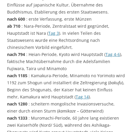
Einflüsse auf japanische Kultur, Übernahme des
Buddhismus, Etablierung des ersten Staatswesens.
nach 600
: erste Verfassung, erste Münzen
ab 710
: Nara-Periode, Zentralstaat wird gegründet,
Hauptstadt ist Nara (
Tag 3
). In vielen Teilen des
Staatswesens wurde eine Rechtsordnung nach
chinesischem Vorbild eingeführt.
nach 794
: Heian-Periode, Kyoto wird Hauptstadt (
Tag 4-6
),
faktische Machtübernahme durch die Adelsfamilien
Fujiwara, Taira und Minamoto
nach 1185
: Kamakura-Periode, Minamoto no Yorimoto wird
1192 zum Shogun und installiert die Zeltregierung (
bakufu
),
Beginn des Shogunats, der Kaiser hat keinen Einfluss
mehr, Kamakura wird Hauptstadt (
Tag 14
).
nach 1280
: scheitern mongolische Invasionsversuche,
einer durch einen Sturm (
kamikaze
– Götterwind)
nach 1333
: Muromachi-Periode, 60 Jahre lang existieren
zwei Kaiserhöfe (Nord/ Süd), während des Ashikaga-