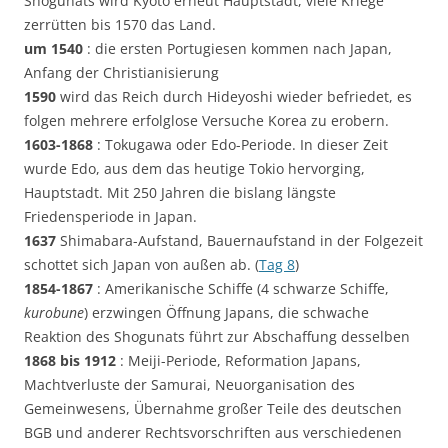
Shogunats wird Kyoto erneut Hauptstadt, viele Kriege
zerrütten bis 1570 das Land.
um 1540
: die ersten Portugiesen kommen nach Japan,
Anfang der Christianisierung
1590
wird das Reich durch Hideyoshi wieder befriedet, es
folgen mehrere erfolglose Versuche Korea zu erobern.
1603-1868
: Tokugawa oder Edo-Periode. In dieser Zeit
wurde Edo, aus dem das heutige Tokio hervorging,
Hauptstadt. Mit 250 Jahren die bislang längste
Friedensperiode in Japan.
1637
Shimabara-Aufstand, Bauernaufstand in der Folgezeit
schottet sich Japan von außen ab. (
Tag 8
)
1854-1867
: Amerikanische Schiffe (4 schwarze Schiffe,
kurobune
) erzwingen Öffnung Japans, die schwache
Reaktion des Shogunats führt zur Abschaffung desselben
1868 bis 1912
: Meiji-Periode, Reformation Japans,
Machtverluste der Samurai, Neuorganisation des
Gemeinwesens, Übernahme großer Teile des deutschen
BGB und anderer Rechtsvorschriften aus verschiedenen