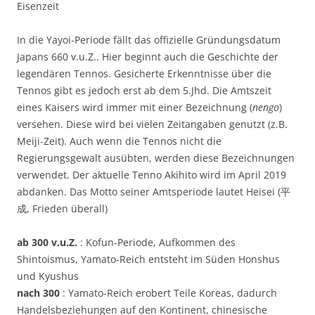
Eisenzeit
In die Yayoi-Periode fällt das offizielle Gründungsdatum
Japans 660 v.u.Z.. Hier beginnt auch die Geschichte der
legendären Tennos. Gesicherte Erkenntnisse über die
Tennos gibt es jedoch erst ab dem 5.Jhd. Die Amtszeit
eines Kaisers wird immer mit einer Bezeichnung (
nengo
)
versehen. Diese wird bei vielen Zeitangaben genutzt (z.B.
Meiji-Zeit). Auch wenn die Tennos nicht die
Regierungsgewalt ausübten, werden diese Bezeichnungen
verwendet. Der aktuelle Tenno Akihito wird im April 2019
abdanken. Das Motto seiner Amtsperiode lautet Heisei (平
成, Frieden überall)
ab 300 v.u.Z.
: Kofun-Periode, Aufkommen des
Shintoismus, Yamato-Reich entsteht im Süden Honshus
und Kyushus
nach 300
: Yamato-Reich erobert Teile Koreas, dadurch
Handelsbeziehungen auf den Kontinent, chinesische