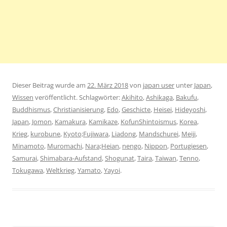
Dieser Beitrag wurde am
22. März 2018
von
japan user
unter
Japan
,
Wissen
veröffentlicht. Schlagwörter:
Akihito
,
Ashikaga
,
Bakufu
,
Buddhismus
,
Christianisierung
,
Edo
,
Geschicte
,
Heisei
,
Hideyoshi
,
Japan
,
Jomon
,
Kamakura
,
Kamikaze
,
KofunShintoismus
,
Korea
,
Krieg
,
kurobune
,
Kyoto;Fujiwara
,
Liadong
,
Mandschurei
,
Meiji
,
Minamoto
,
Muromachi
,
Nara;Heian
,
nengo
,
Nippon
,
Portugiesen
,
Samurai
,
Shimabara-Aufstand
,
Shogunat
,
Taira
,
Taiwan
,
Tenno
,
Tokugawa
,
Weltkrieg
,
Yamato
,
Yayoi
.