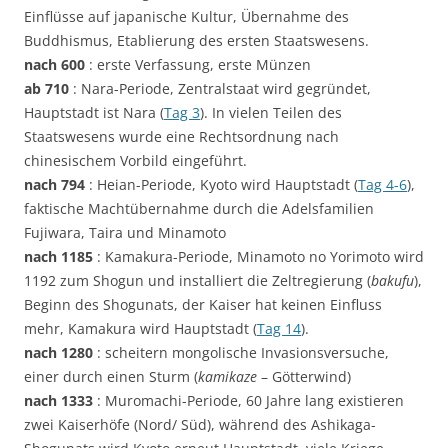
Einflüsse auf japanische Kultur, Übernahme des
Buddhismus, Etablierung des ersten Staatswesens.
nach 600
: erste Verfassung, erste Münzen
ab 710
: Nara-Periode, Zentralstaat wird gegründet,
Hauptstadt ist Nara (
Tag 3
). In vielen Teilen des
Staatswesens wurde eine Rechtsordnung nach
chinesischem Vorbild eingeführt.
nach 794
: Heian-Periode, Kyoto wird Hauptstadt (
Tag 4-6
),
faktische Machtübernahme durch die Adelsfamilien
Fujiwara, Taira und Minamoto
nach 1185
: Kamakura-Periode, Minamoto no Yorimoto wird
1192 zum Shogun und installiert die Zeltregierung (
bakufu
),
Beginn des Shogunats, der Kaiser hat keinen Einfluss
mehr, Kamakura wird Hauptstadt (
Tag 14
).
nach 1280
: scheitern mongolische Invasionsversuche,
einer durch einen Sturm (
kamikaze
– Götterwind)
nach 1333
: Muromachi-Periode, 60 Jahre lang existieren
zwei Kaiserhöfe (Nord/ Süd), während des Ashikaga-