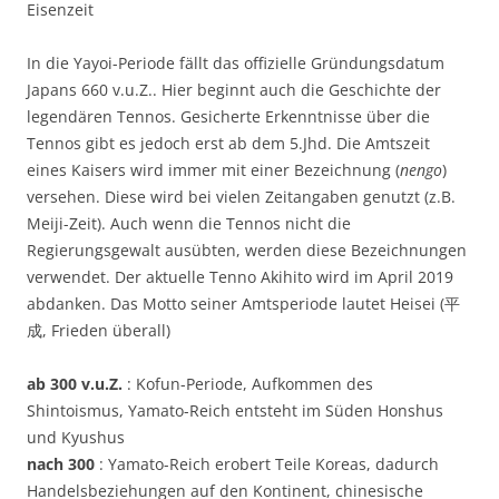
Eisenzeit
In die Yayoi-Periode fällt das offizielle Gründungsdatum
Japans 660 v.u.Z.. Hier beginnt auch die Geschichte der
legendären Tennos. Gesicherte Erkenntnisse über die
Tennos gibt es jedoch erst ab dem 5.Jhd. Die Amtszeit
eines Kaisers wird immer mit einer Bezeichnung (
nengo
)
versehen. Diese wird bei vielen Zeitangaben genutzt (z.B.
Meiji-Zeit). Auch wenn die Tennos nicht die
Regierungsgewalt ausübten, werden diese Bezeichnungen
verwendet. Der aktuelle Tenno Akihito wird im April 2019
abdanken. Das Motto seiner Amtsperiode lautet Heisei (平
成, Frieden überall)
ab 300 v.u.Z.
: Kofun-Periode, Aufkommen des
Shintoismus, Yamato-Reich entsteht im Süden Honshus
und Kyushus
nach 300
: Yamato-Reich erobert Teile Koreas, dadurch
Handelsbeziehungen auf den Kontinent, chinesische