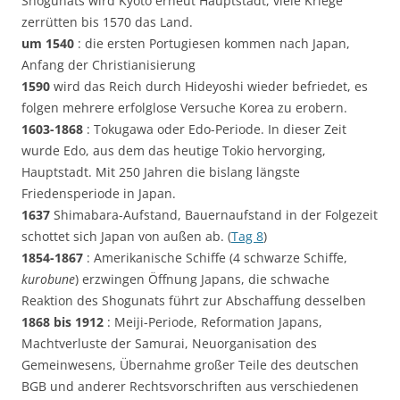
Shogunats wird Kyoto erneut Hauptstadt, viele Kriege
zerrütten bis 1570 das Land.
um 1540
: die ersten Portugiesen kommen nach Japan,
Anfang der Christianisierung
1590
wird das Reich durch Hideyoshi wieder befriedet, es
folgen mehrere erfolglose Versuche Korea zu erobern.
1603-1868
: Tokugawa oder Edo-Periode. In dieser Zeit
wurde Edo, aus dem das heutige Tokio hervorging,
Hauptstadt. Mit 250 Jahren die bislang längste
Friedensperiode in Japan.
1637
Shimabara-Aufstand, Bauernaufstand in der Folgezeit
schottet sich Japan von außen ab. (
Tag 8
)
1854-1867
: Amerikanische Schiffe (4 schwarze Schiffe,
kurobune
) erzwingen Öffnung Japans, die schwache
Reaktion des Shogunats führt zur Abschaffung desselben
1868 bis 1912
: Meiji-Periode, Reformation Japans,
Machtverluste der Samurai, Neuorganisation des
Gemeinwesens, Übernahme großer Teile des deutschen
BGB und anderer Rechtsvorschriften aus verschiedenen