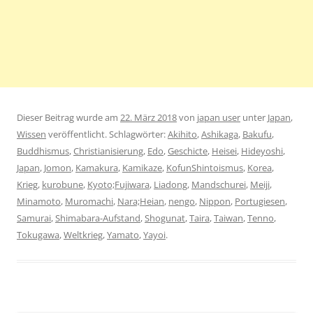
Dieser Beitrag wurde am
22. März 2018
von
japan user
unter
Japan
,
Wissen
veröffentlicht. Schlagwörter:
Akihito
,
Ashikaga
,
Bakufu
,
Buddhismus
,
Christianisierung
,
Edo
,
Geschicte
,
Heisei
,
Hideyoshi
,
Japan
,
Jomon
,
Kamakura
,
Kamikaze
,
KofunShintoismus
,
Korea
,
Krieg
,
kurobune
,
Kyoto;Fujiwara
,
Liadong
,
Mandschurei
,
Meiji
,
Minamoto
,
Muromachi
,
Nara;Heian
,
nengo
,
Nippon
,
Portugiesen
,
Samurai
,
Shimabara-Aufstand
,
Shogunat
,
Taira
,
Taiwan
,
Tenno
,
Tokugawa
,
Weltkrieg
,
Yamato
,
Yayoi
.