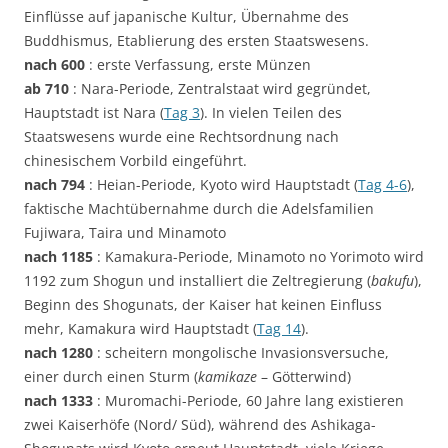
Einflüsse auf japanische Kultur, Übernahme des
Buddhismus, Etablierung des ersten Staatswesens.
nach 600
: erste Verfassung, erste Münzen
ab 710
: Nara-Periode, Zentralstaat wird gegründet,
Hauptstadt ist Nara (
Tag 3
). In vielen Teilen des
Staatswesens wurde eine Rechtsordnung nach
chinesischem Vorbild eingeführt.
nach 794
: Heian-Periode, Kyoto wird Hauptstadt (
Tag 4-6
),
faktische Machtübernahme durch die Adelsfamilien
Fujiwara, Taira und Minamoto
nach 1185
: Kamakura-Periode, Minamoto no Yorimoto wird
1192 zum Shogun und installiert die Zeltregierung (
bakufu
),
Beginn des Shogunats, der Kaiser hat keinen Einfluss
mehr, Kamakura wird Hauptstadt (
Tag 14
).
nach 1280
: scheitern mongolische Invasionsversuche,
einer durch einen Sturm (
kamikaze
– Götterwind)
nach 1333
: Muromachi-Periode, 60 Jahre lang existieren
zwei Kaiserhöfe (Nord/ Süd), während des Ashikaga-