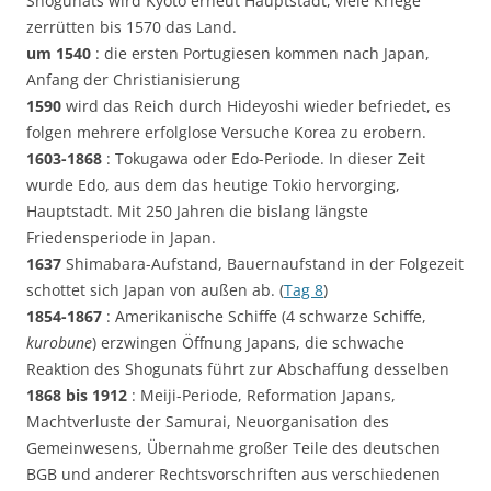
Shogunats wird Kyoto erneut Hauptstadt, viele Kriege
zerrütten bis 1570 das Land.
um 1540
: die ersten Portugiesen kommen nach Japan,
Anfang der Christianisierung
1590
wird das Reich durch Hideyoshi wieder befriedet, es
folgen mehrere erfolglose Versuche Korea zu erobern.
1603-1868
: Tokugawa oder Edo-Periode. In dieser Zeit
wurde Edo, aus dem das heutige Tokio hervorging,
Hauptstadt. Mit 250 Jahren die bislang längste
Friedensperiode in Japan.
1637
Shimabara-Aufstand, Bauernaufstand in der Folgezeit
schottet sich Japan von außen ab. (
Tag 8
)
1854-1867
: Amerikanische Schiffe (4 schwarze Schiffe,
kurobune
) erzwingen Öffnung Japans, die schwache
Reaktion des Shogunats führt zur Abschaffung desselben
1868 bis 1912
: Meiji-Periode, Reformation Japans,
Machtverluste der Samurai, Neuorganisation des
Gemeinwesens, Übernahme großer Teile des deutschen
BGB und anderer Rechtsvorschriften aus verschiedenen