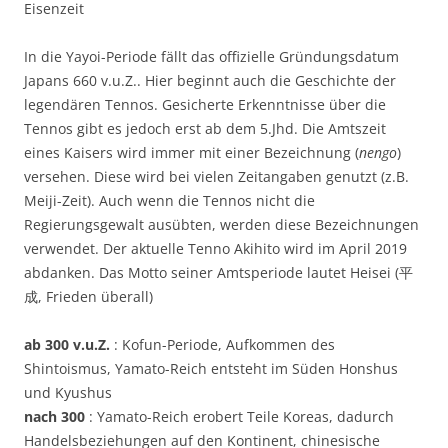
Eisenzeit
In die Yayoi-Periode fällt das offizielle Gründungsdatum
Japans 660 v.u.Z.. Hier beginnt auch die Geschichte der
legendären Tennos. Gesicherte Erkenntnisse über die
Tennos gibt es jedoch erst ab dem 5.Jhd. Die Amtszeit
eines Kaisers wird immer mit einer Bezeichnung (
nengo
)
versehen. Diese wird bei vielen Zeitangaben genutzt (z.B.
Meiji-Zeit). Auch wenn die Tennos nicht die
Regierungsgewalt ausübten, werden diese Bezeichnungen
verwendet. Der aktuelle Tenno Akihito wird im April 2019
abdanken. Das Motto seiner Amtsperiode lautet Heisei (平
成, Frieden überall)
ab 300 v.u.Z.
: Kofun-Periode, Aufkommen des
Shintoismus, Yamato-Reich entsteht im Süden Honshus
und Kyushus
nach 300
: Yamato-Reich erobert Teile Koreas, dadurch
Handelsbeziehungen auf den Kontinent, chinesische