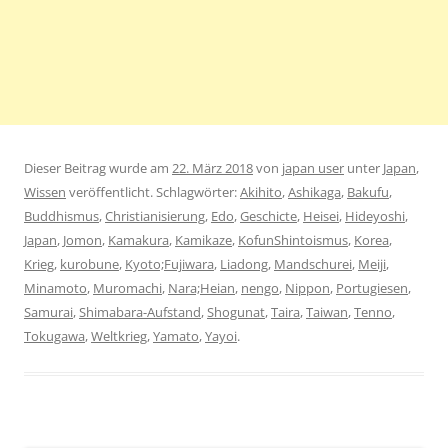
Dieser Beitrag wurde am
22. März 2018
von
japan user
unter
Japan
,
Wissen
veröffentlicht. Schlagwörter:
Akihito
,
Ashikaga
,
Bakufu
,
Buddhismus
,
Christianisierung
,
Edo
,
Geschicte
,
Heisei
,
Hideyoshi
,
Japan
,
Jomon
,
Kamakura
,
Kamikaze
,
KofunShintoismus
,
Korea
,
Krieg
,
kurobune
,
Kyoto;Fujiwara
,
Liadong
,
Mandschurei
,
Meiji
,
Minamoto
,
Muromachi
,
Nara;Heian
,
nengo
,
Nippon
,
Portugiesen
,
Samurai
,
Shimabara-Aufstand
,
Shogunat
,
Taira
,
Taiwan
,
Tenno
,
Tokugawa
,
Weltkrieg
,
Yamato
,
Yayoi
.