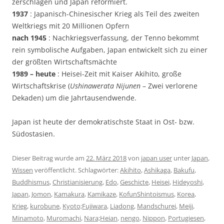
zerschlagen und Japan reformiert.
1937
: Japanisch-Chinesischer Krieg als Teil des zweiten
Weltkriegs mit 20 Millionen Opfern
nach 1945
: Nachkriegsverfassung, der Tenno bekommt
rein symbolische Aufgaben, Japan entwickelt sich zu einer
der größten Wirtschaftsmächte
1989 – heute
: Heisei-Zeit mit Kaiser Akihito, große
Wirtschaftskrise (
Ushinawerata Nijunen
– Zwei verlorene
Dekaden) um die Jahrtausendwende.
Japan ist heute der demokratischste Staat in Ost- bzw.
Südostasien.
Dieser Beitrag wurde am
22. März 2018
von
japan user
unter
Japan
,
Wissen
veröffentlicht. Schlagwörter:
Akihito
,
Ashikaga
,
Bakufu
,
Buddhismus
,
Christianisierung
,
Edo
,
Geschicte
,
Heisei
,
Hideyoshi
,
Japan
,
Jomon
,
Kamakura
,
Kamikaze
,
KofunShintoismus
,
Korea
,
Krieg
,
kurobune
,
Kyoto;Fujiwara
,
Liadong
,
Mandschurei
,
Meiji
,
Minamoto
,
Muromachi
,
Nara;Heian
,
nengo
,
Nippon
,
Portugiesen
,