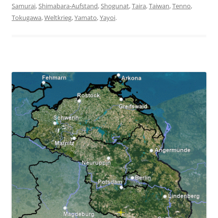
Samurai
,
Shimabara-Aufstand
,
Shogunat
,
Taira
,
Taiwan
,
Tenno
,
Tokugawa
,
Weltkrieg
,
Yamato
,
Yayoi
.