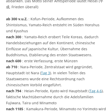
abdanken. Das Motto seiner Amtsperiode lautet Heisei (平
成, Frieden überall)
ab 300 v.u.Z.
: Kofun-Periode, Aufkommen des
Shintoismus, Yamato-Reich entsteht im Süden Honshus
und Kyushus
nach 300
: Yamato-Reich erobert Teile Koreas, dadurch
Handelsbeziehungen auf den Kontinent, chinesische
Einflüsse auf japanische Kultur, Übernahme des
Buddhismus, Etablierung des ersten Staatswesens.
nach 600
: erste Verfassung, erste Münzen
ab 710
: Nara-Periode, Zentralstaat wird gegründet,
Hauptstadt ist Nara (
Tag 3
). In vielen Teilen des
Staatswesens wurde eine Rechtsordnung nach
chinesischem Vorbild eingeführt.
nach 794
: Heian-Periode, Kyoto wird Hauptstadt (
Tag 4-6
),
faktische Machtübernahme durch die Adelsfamilien
Fujiwara, Taira und Minamoto
nach 1185
: Kamakura-Periode, Minamoto no Yorimoto wird