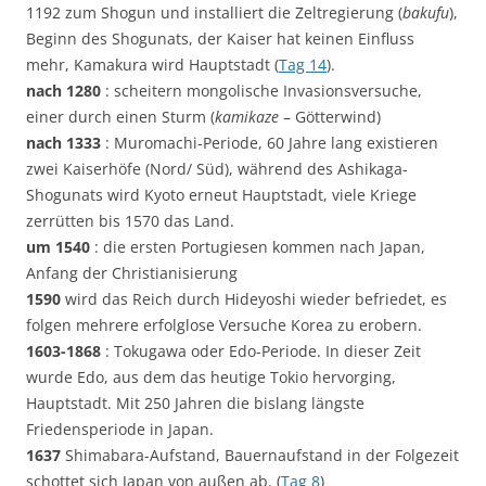
1192 zum Shogun und installiert die Zeltregierung (
bakufu
),
Beginn des Shogunats, der Kaiser hat keinen Einfluss
mehr, Kamakura wird Hauptstadt (
Tag 14
).
nach 1280
: scheitern mongolische Invasionsversuche,
einer durch einen Sturm (
kamikaze
– Götterwind)
nach 1333
: Muromachi-Periode, 60 Jahre lang existieren
zwei Kaiserhöfe (Nord/ Süd), während des Ashikaga-
Shogunats wird Kyoto erneut Hauptstadt, viele Kriege
zerrütten bis 1570 das Land.
um 1540
: die ersten Portugiesen kommen nach Japan,
Anfang der Christianisierung
1590
wird das Reich durch Hideyoshi wieder befriedet, es
folgen mehrere erfolglose Versuche Korea zu erobern.
1603-1868
: Tokugawa oder Edo-Periode. In dieser Zeit
wurde Edo, aus dem das heutige Tokio hervorging,
Hauptstadt. Mit 250 Jahren die bislang längste
Friedensperiode in Japan.
1637
Shimabara-Aufstand, Bauernaufstand in der Folgezeit
schottet sich Japan von außen ab. (
Tag 8
)