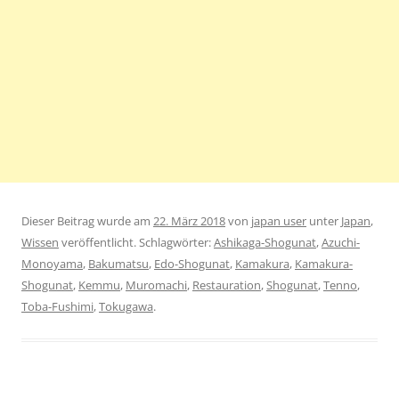
Dieser Beitrag wurde am
22. März 2018
von
japan user
unter
Japan
,
Wissen
veröffentlicht. Schlagwörter:
Ashikaga-Shogunat
,
Azuchi-
Monoyama
,
Bakumatsu
,
Edo-Shogunat
,
Kamakura
,
Kamakura-
Shogunat
,
Kemmu
,
Muromachi
,
Restauration
,
Shogunat
,
Tenno
,
Toba-Fushimi
,
Tokugawa
.